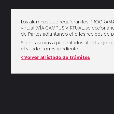
Los alumnos que requieran los PROGRAMAS
virtual (VÍA CAMPUS VIRTUAL, seleccion
de Partes adjuntando el o los recibos de p
Si en caso vas a presentarlos al extranjer
el visado correspondiente.
< Volver al listado de trámites