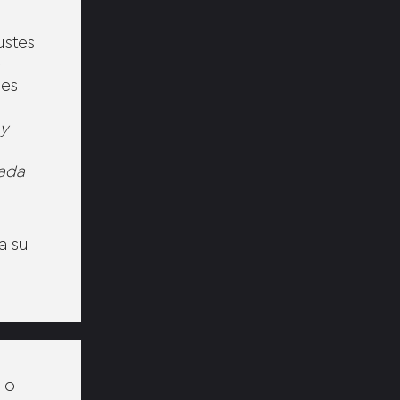
ustes
e
nes
 y
mada
a su
o