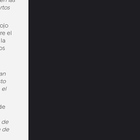
en las
rtos
cojo
re el
la
os
an
sto
 el
de
 de
n de