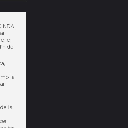
-CINDA
ar
e le
fin de
a,
omo la
ar
 de la
 de