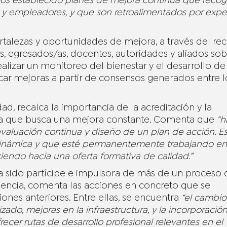
mos establecido planes de mejora continua que recog
 y empleadores, y que son retroalimentados por expe
fortalezas y oportunidades de mejora, a través del re
s, egresados/as, docentes, autoridades y aliados sob
lizar un monitoreo del bienestar y el desarrollo de 
r mejoras a partir de consensos generados entre l
ad, recalca la importancia de la acreditación y la
ca que busca una mejora constante. Comenta que
“h
evaluación continua y diseño de un plan de acción. E
dinámica y que esté permanentemente trabajando en
ciendo hacia una oferta formativa de calidad.”
ha sido partícipe e impulsora de más de un proceso 
riencia, comenta las acciones en concreto que se
iones anteriores. Entre ellas, se encuentra
“el cambio
izado, mejoras en la infraestructura, y la incorporació
cer rutas de desarrollo profesional relevantes en el