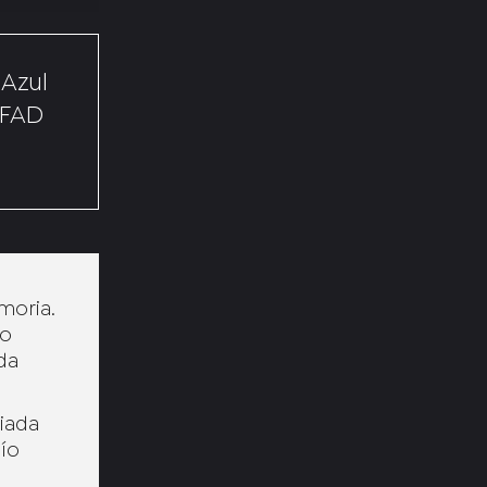
 Azul
 FAD
emoria.
eo
ida
uiada
Río