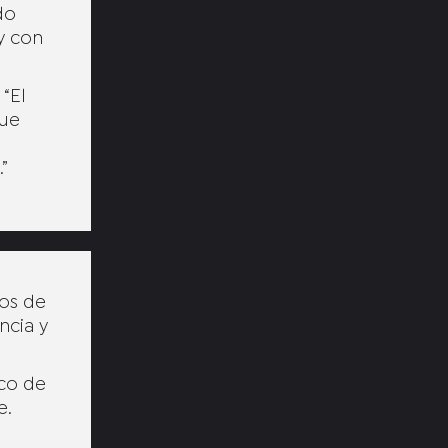
do
 y con
“El
que
”
ños de
ncia y
ico de
e.