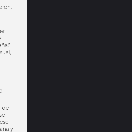
eron,
er
y
ña.”
sual,
a
a de
se
 ese
aña y