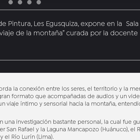
 de Pintura, Les Egusquiza, expone en la Sala
l viaje de la montaña” curada por la docente
orda la conexión entre los seres, el territorio y la m
e gran formato que acompañadas de audios y un vid
un viaje íntimo y sensorial hacia la montaña, entend
n una investigación bastante personal, la cual fue g
rer San Rafael y la Laguna Mancapozo (Huánuco), el 
y el Río Lurín (Lima).