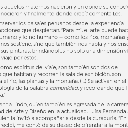
mis abuelos maternos nacieron y en donde se conoci
ocieron y finalmente donde crecí.” comenta Les.
servar los paisajes peruanos desde la experiencia
 emociones que despiertan. “Para mí, el arte puede hac
o humano y lo no humano — como los ríos, montañas 
 nos sostiene, sino que también nos habla y nos ense
n sus pinturas, brindándoles no solo una dimensión vi
iaje por estos.
mo espíritus del viaje, son también sonidos de
 que habitan y recorren la sala de exhibición, son
 río, las plantas y la montaña. (...) Se activan en el
ología de la palabra
comunidad
, y recordando que l
a.”
nanda Lindo, quien también es egresada de la carrer
ad de Arte y Diseño en la actualidad. Luisa Fernanda 
en la invitó a acompañarla desde la curaduría. “En
 recibí, me contó de su deseo de ofrendar a la mont