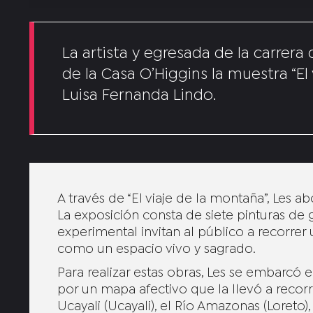
La artista y egresada de la carrera
de la Casa O’Higgins la muestra “E
Luisa Fernanda Lindo.
A través de “El viaje de la montaña”, Les ab
La exposición consta de siete pinturas d
experimental invitan al público a recorrer 
como un espacio vivo y sagrado.
Para realizar estas obras, Les se embarcó e
por un mapa afectivo que la llevó a recor
Ucayali (Ucayali), el Río Amazonas (Loreto), 