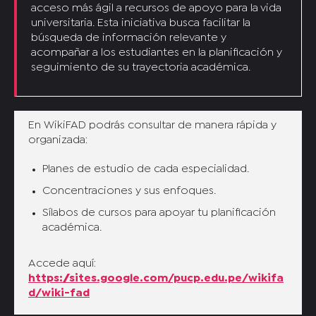
acceso más ágil a recursos de apoyo para la vida
universitaria. Esta iniciativa busca facilitar la
búsqueda de información relevante y
acompañar a los estudiantes en la planificación y
seguimiento de su trayectoria académica.
En WikiFAD podrás consultar de manera rápida y
organizada:
Planes de estudio de cada especialidad.
Concentraciones y sus enfoques.
Sílabos de cursos para apoyar tu planificación
académica.
Accede aquí:
https://sites.google.com/pucp.edu.pe/wikifa
d/wiki-fad