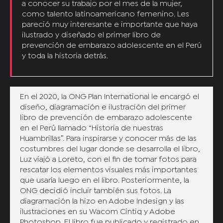
a conocer su trabajo por el mes de la mujer,
como talento latinoamericano femenino. Les
pareció muy interesante e importante que haya
ilustrado y diseñado el primer libro de
prevención de embarazo adolescente en el Perú
y toda la historia detrás.
En el 2020, la ONG Plan International le encargó el
diseño, diagramación e ilustración del primer
libro de prevención de embarazo adolescente
en el Perú llamado “Historia de nuestras
Huambrillas”. Para inspirarse y conocer más de las
costumbres del lugar donde se desarrolla el libro,
Luz viajó a Loreto, con el fin de tomar fotos para
rescatar los elementos visuales más importantes
que usaría luego en el libro. Posteriormente, la
ONG decidió incluir también sus fotos. La
diagramación la hizo en Adobe Indesign y las
ilustraciones en su Wacom Cintiq y Adobe
Photoshop. El libro fue publicado y registrado en