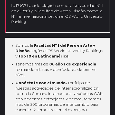
La PUCP ha sido elegida como la Universidad N° 1
en el Perú y la Facultad de Arte y Diseño como la
N° 1 a nivel nacional según el
QS World University
Ranking.
Somos la
Facultad Nº 1 del Perú en Arte y
Diseño
según el QS World University Rankings
y
top 10 en Latinoamérica
.
Tenemos más de
86 años de experiencia
formando artistas y diseñadores de primer
nivel.
Conéctate con el mundo.
Participa de
nuestras actividades de Internacionalización
como la Semana Internacional y Módulos COIL
con docentes extranjeros. Además, tenemos
más de 300 programas de intercambio para
cursar 1 o 2 semestres en el extranjero.