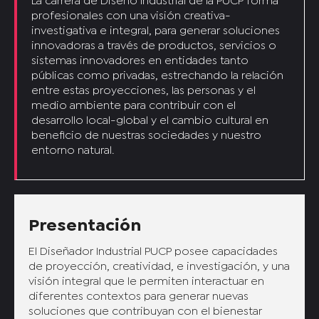
La carrera de Diseño Industrial de la PUCP forma
profesionales con una visión creativa-
investigativa e integral, para generar soluciones
innovadoras a través de productos, servicios o
sistemas innovadores en entidades tanto
públicas como privadas, estrechando la relación
entre estas proyecciones, las personas y el
medio ambiente para contribuir con el
desarrollo local-global y el cambio cultural en
beneficio de nuestras sociedades y nuestro
entorno natural.
Presentación
El Diseñador Industrial PUCP posee capacidades
de proyección, creatividad, e investigación, y una
visión integral que le permiten interactuar en
diferentes contextos para generar nuevas
soluciones que contribuyan con el bienestar