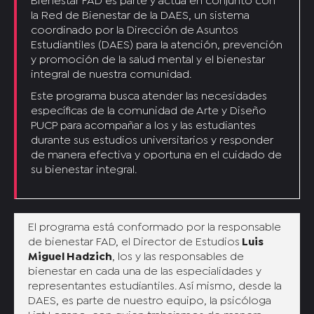
Bienestar FAD es parte y actúa en conjunto con
la Red de Bienestar de la DAES, un sistema
coordinado por la Dirección de Asuntos
Estudiantiles (DAES) para la atención, prevención
y promoción de la salud mental y el bienestar
integral de nuestra comunidad.
Este programa busca atender las necesidades
específicas de la comunidad de Arte y Diseño
PUCP para acompañar a los y las estudiantes
durante sus estudios universitarios y responder
de manera efectiva y oportuna en el cuidado de
su bienestar integral.
El programa está conformado por la responsable
de bienestar FAD, el Director de Estudios
Luis
Miguel Hadzich
, los y las responsables de
bienestar en cada una de las especialidades y
representantes estudiantiles. Así mismo, desde la
DAES, es parte de nuestro equipo, la psicóloga