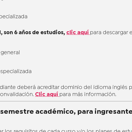
pecializada
1, son 6 años de estudios,
clic aquí
para descargar e
 general
specializada
udiante deberá acreditar dominio del idioma inglés 
onvalidación.
Clic aquí
para más información.
r semestre académico, para ingresante
ar los requisitos de cada curso y/o los planes de est