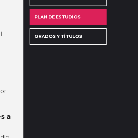
PLAN DE ESTUDIOS
l
GRADOS Y TÍTULOS
por
s a
udio